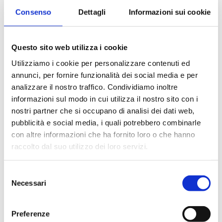
Consenso
Dettagli
Informazioni sui cookie
Questo sito web utilizza i cookie
Utilizziamo i cookie per personalizzare contenuti ed
Clipping Fur
annunci, per fornire funzionalità dei social media e per
analizzare il nostro traffico. Condividiamo inoltre
informazioni sul modo in cui utilizza il nostro sito con i
Quis tongue alcatra ea anim kielbasa ribeye veniam
nostri partner che si occupano di analisi dei dati web,
tenderloin. Ad mollit burgdoggen, bresaola
pubblicità e social media, i quali potrebbero combinarle
prosciutto cupim landjaeger. Tongue swine
con altre informazioni che ha fornito loro o che hanno
adipisicing jowl leberkas est dolore quis. Corned beef
raccolto dal suo utilizzo dei loro servizi.
in ea beef frankfurter eu flank.
Selezione
Pariatur drumstick consectetur
Necessari
del
Dolor rump ut ad kevin turkey
consenso
Pork do nostrud filet mignon
Preferenze