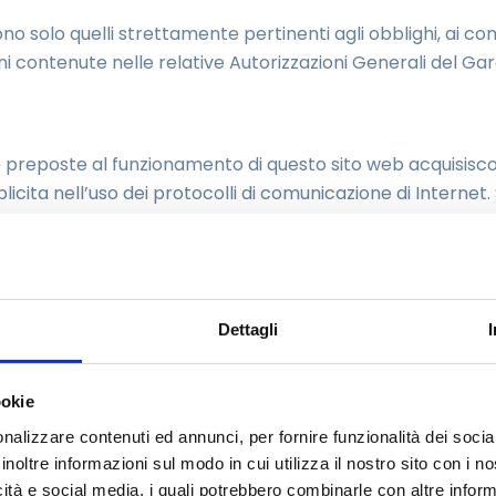
ono solo quelli strettamente pertinenti agli obblighi, ai com
oni contenute nelle relative Autorizzazioni Generali del Ga
e preposte al funzionamento di questo sito web acquisisco
plicita nell’uso dei protocolli di comunicazione di Internet
identificati, ma che per loro stessa natura potrebbero, a
are gli utenti. In questa categoria di dati rientrano gli ind
o, gli indirizzi in notazione URI (Uniform Resource Identifier) 
la richiesta al server, la dimensione del file ottenuto in ri
Dettagli
rore, ecc.) ed altri parametri relativi al sistema operativo
 ricavare informazioni statistiche anonime sull’uso del sito
ookie
tamento di responsabilità in caso di ipotetici reati informat
nalizzare contenuti ed annunci, per fornire funzionalità dei socia
inoltre informazioni sul modo in cui utilizza il nostro sito con i 
icità e social media, i quali potrebbero combinarle con altre inform