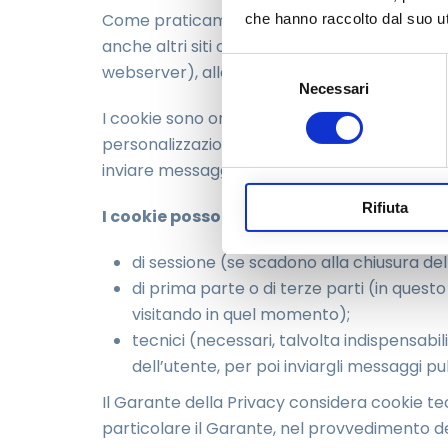
Come praticamente la totalità dei siti web, anc
che hanno raccolto dal suo uti
anche altri siti o webserver) inviano e regist
Selezione
webserver), alla successiva visita di quelli, i
Necessari
del
consenso
I cookie sono ormai strumenti fondamentali
personalizzazione, interazione e fluidità nel
inviare messaggi pubblicitari in linea con que
Rifiuta
I cookie possono essere:
di sessione (se scadono alla chiusura de
di prima parte o di terze parti (in ques
visitando in quel momento);
tecnici (necessari, talvolta indispensabili
dell’utente, per poi inviargli messaggi p
Il Garante della Privacy considera cookie tecni
particolare il Garante, nel provvedimento de