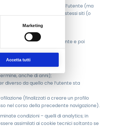
e di testo che i siti visitati dall’utente (ma
i viceversa ritrasmessi agli stessi siti (o
Marketing
eglio, consentendo massima
torare le navigazioni dell’utente e poi
Accetta tutti
ermine, anche di anni);
r diverso da quello che l’utente sta
ofilazione (finalizzati a creare un profilo
tesso nel corso della precedente navigazione).
minate condizioni – quelli di analytics; in
sere assimilati ai cookie tecnici soltanto se