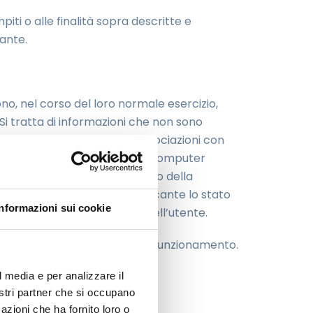
piti o alle finalità sopra descritte e
rante.
no, nel corso del loro normale esercizio,
. Si tratta di informazioni che non sono
ttraverso elaborazioni ed associazioni con
irizzi IP o i nomi a dominio dei computer
delle risorse richieste, l’orario della
sposta, il codice numerico indicante lo stato
Informazioni sui cookie
 e all’ambiente informatico dell’utente.
 e per controllarne il corretto funzionamento.
ici ai danni del sito.
l media e per analizzare il
nostri partner che si occupano
azioni che ha fornito loro o