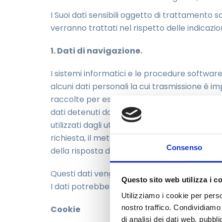
I Suoi dati sensibili oggetto di trattamento s
verranno trattati nel rispetto delle indicazi
1. Dati di navigazione.
I sistemi informatici e le procedure softwar
alcuni dati personali la cui trasmissione è im
raccolte per essere associate a interessati 
dati detenuti da terzi, permettere di identific
utilizzati dagli utenti che si connettono al sit
richiesta, il metodo utilizzato nel sottoporre 
Consenso
della risposta data dal server (buon fine, er
Questi dati vengono utilizzati al solo fine di
Questo sito web utilizza i c
I dati potrebbero essere utilizzati per l’accer
Utilizziamo i cookie per perso
nostro traffico. Condividiamo 
Cookie
di analisi dei dati web, pubbl