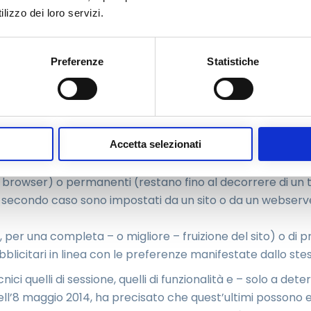
he il nostro utilizza alcuni cookie. I cookie sono piccoli fil
lizzo dei loro servizi.
rano sul suo computer (o dispositivo mobile), per essere po
nviando così informazioni.
Preferenze
Statistiche
 in quanto permettono ai siti moderni di funzionare al m
la navigazione. Ma possono anche essere utilizzati per moni
lle.
Accetta selezionati
l browser) o permanenti (restano fino al decorrere di un t
to secondo caso sono impostati da un sito o da un webserve
, per una completa – o migliore – fruizione del sito) o di pr
ubblicitari in linea con le preferenze manifestate dallo s
ci quelli di sessione, quelli di funzionalità e – solo a deter
ll’8 maggio 2014, ha precisato che quest’ultimi possono es