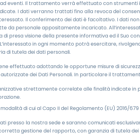
ad eventi. Il trattamento verrà effettuato con strumenti 
dicate. I dati verranno trattati fino alla revoca del con
nteressato. Il conferimento dei dati è facoltativo. I dati n
ette da personale appositamente incaricato. All’interessato
ma di presa visione della presente informativa ed il Suo c
 L’interessato in ogni momento potrà esercitare, rivolgendos
a di tutela dei dati personali.
viene effettuato adottando le opportune misure di sicurezz
n autorizzate dei Dati Personali. In particolare il trattam
nizzative strettamente correlate alle finalità indicate in
orazione.
dalità di cui al Capo II del Regolamento (EU) 2016/679 e ag
rvati presso la nostra sede e saranno comunicati esclusi
orretta gestione del rapporto, con garanzia di tutela dei di