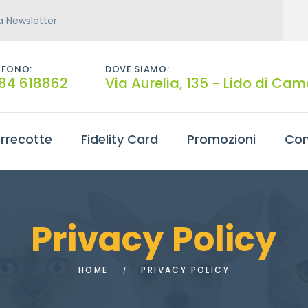
lla Newsletter
EFONO:
DOVE SIAMO:
84 618862
Via Aurelia, 135 - Lido di Cam
rrecotte
Fidelity Card
Promozioni
Con
Privacy Policy
HOME
PRIVACY POLICY