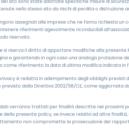
 del sito sono state adottate specifiche misure di sicurezz
tenute nello stesso sito da rischi di perdita o distruzione
vengono assegnati alle imprese che ne fanno richiesta un co
ere riferimenti agevolmente riconducibili all’associato, al
odo riservato.
are si riserva il diritto di apportare modifiche alla prese
ina e garantendo in ogni caso una analoga protezione dei 
come riferimento la data di ultima modifica indicata in 
rivacy è redatta in adempimento degli obblighi previsti d
 previsto dalla Direttiva 2002/58/CE, come aggiornata dal
i dati verranno trattati per finalità descritte nei prossimi pa
 della presente policy, se invece relativi ad altre finalità,
 trattamento non compromette la prosecuzione del rapport