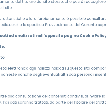
irettamente dal titolare del sito stesso, che potrà raccogli
il sito.
 caratteristiche e loro funzionamento è possibile consultare
dia.co.uk e lo specifico Provvedimento del Garante sopr
dicati ed analizzati nell’apposita pagina Cookie Policy
te.
ito
posta elettronica agli indirizzi indicati su questo sito compo
richieste nonché degli eventuali altri dati personali inseri
oltre alla consultazione dei contenuti condivisi, di inviare 
). Tali dati saranno trattati, da parte del Titolare del trat